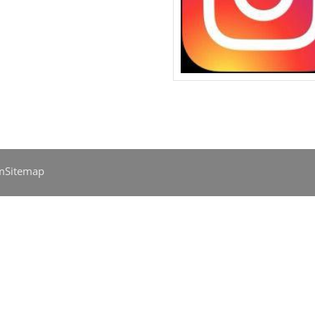
m
Sitemap