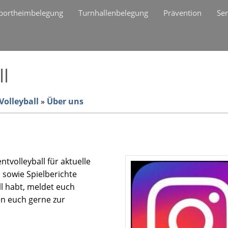
portheimbelegung
Turnhallenbelegung
Prävention
Ser
ll
Volleyball
»
Über uns
tvolleyball für aktuelle
 sowie Spielberichte
l habt, meldet euch
en euch gerne zur